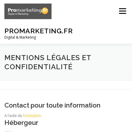
Aller
au
Menu
contenu
PROMARKETING.FR
Digital & Marketing
ACCUEIL
VOS PROJETS
NOS MISSIONS
MENTIONS LÉGALES ET
CONFIDENTIALITÉ
CONTACTEZ-NOUS
Contact pour toute information
A l’aide du
formulaire
Hébergeur