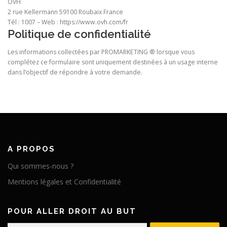
OVH
2 rue Kellermann 59100 Roubaix France
Tél : 1007 – Web : https://www.ovh.com/fr
Politique de confidentialité
Les informations collectées par PROMARKETING ® lorsque vous
complétez ce formulaire sont uniquement destinées à un usage interne
dans l’objectif de répondre à votre demande.
A PROPOS
Qui sommes-nous ?
Mentions légales et Confidentialité
POUR ALLER DROIT AU BUT